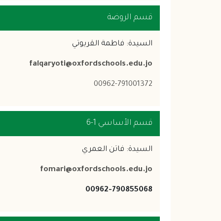
قسم الروضة
السيدة: فاطمة القريوتي
falqaryoti@oxfordschools.edu.jo
00962-791001372
قسم الأساسي 1-6
السيدة: فاتن العمري
fomari@oxfordschools.edu.jo
00962-790855068