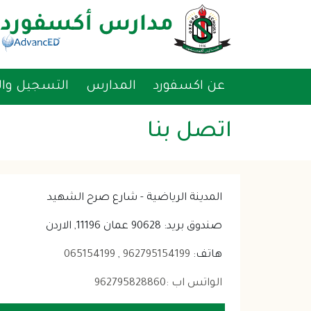
القائمة
عن اكسفورد
المدارس
التسجيل وا
اتصل بنا
 المدينة الرياضية - شارع صرح الشهيد
 صندوق بريد: 90628 عمان 11196, الاردن
 هاتف: 
962795154199
 , 
065154199
الواتس اب :962795828860