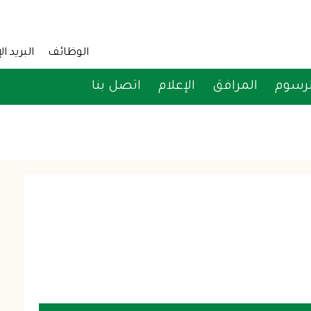
Social Media
udience Menu
الوظائف
البريد ال
لرسوم
المرافق
الإعلام
اتصل بنا